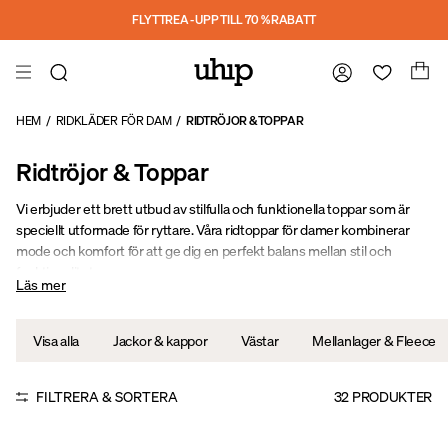
Hoppa till huvudinnehåll
FLYTTREA - UPP TILL 70 % RABATT
HEM
/
RIDKLÄDER FÖR DAM
/
RIDTRÖJOR & TOPPAR
Ridtröjor & Toppar
Vi erbjuder ett brett utbud av stilfulla och funktionella toppar som är
speciellt utformade för ryttare. Våra ridtoppar för damer kombinerar
mode och komfort för att ge dig en perfekt balans mellan stil och
funktionalitet.
Läs mer
Visa alla
Jackor & kappor
Västar
Mellanlager & Fleece
FILTRERA & SORTERA
32
PRODUKTER
UPF 30
Sale