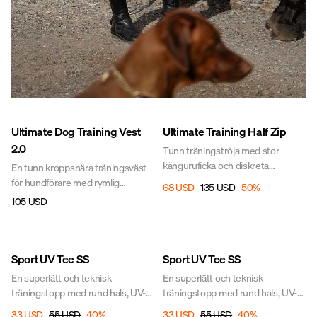
Sale
Ultimate Dog Training Vest
Ultimate Training Half Zip
2.0
Tunn träningströja med stor
känguruficka och diskreta
En tunn kroppsnära träningsväst
dragkedjor. Tröjan är tillverkad i ett
för hundförare med rymlig
68 USD
135 USD
50
%
snabbtorkande material som har
ryggficka och två handfickor med
105 USD
en kylande effekt. Meshpartierna
dragkedja. Materialet är
ger extra ventilation och komfort,
snabbtorkande och har en
vilket gör den perfekt för aktiva
kylande effekt. De strategiskt
UPF 50
Sale
UPF 50
Sale
dagar.
placerade meshtygerna ger
Sport UV Tee SS
Sport UV Tee SS
optimal ventilation och ökad
En superlätt och teknisk
En superlätt och teknisk
komfort under träningen.
träningstopp med rund hals, UV-
träningstopp med rund hals, UV-
skydd och hög andningsförmåga.
skydd och hög andningsförmåga.
33 USD
55 USD
40
%
33 USD
55 USD
40
%