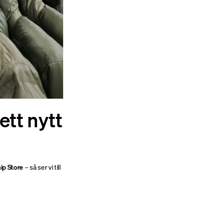
ett nytt
ip Store
– så ser vi till