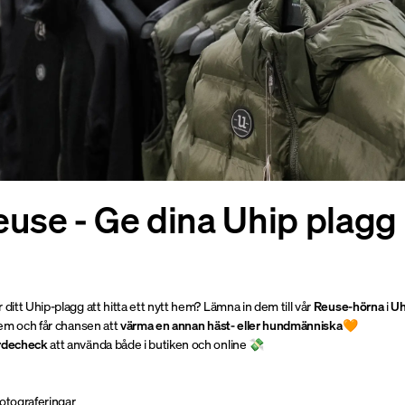
use - Ge dina Uhip plagg 
 ditt Uhip-plagg att hitta ett nytt hem? Lämna in dem till vår
Reuse-hörna
i
Uh
 hem och får chansen att
värma en annan häst- eller hundmänniska
🧡
rdecheck
att använda både i butiken och online
💸
fotograferingar