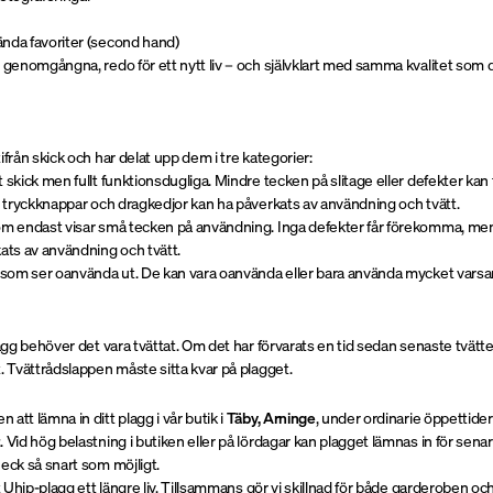
nda favoriter (second hand)
 genomgångna, redo för ett nytt liv – och självklart med samma kvalitet som d
ifrån skick och har delat upp dem i tre kategorier:
 skick men fullt funktionsdugliga. Mindre tecken på slitage eller defekter ka
r, tryckknappar och dragkedjor kan ha påverkats av användning och tvätt.
om endast visar små tecken på användning. Inga defekter får förekomma, me
kats av användning och tvätt.
k som ser oanvända ut. De kan vara oanvända eller bara använda mycket vars
lagg behöver det vara tvättat. Om det har förvarats en tid sedan senaste tvätt
. Tvättrådslappen måste sitta kvar på plagget.
att lämna in ditt plagg i vår butik i
Täby, Arninge
, under ordinarie öppettider
t
. Vid hög belastning i butiken eller på lördagar kan plagget lämnas in för senar
eck så snart som möjligt.
tt Uhip-plagg ett längre liv. Tillsammans gör vi skillnad för både garderoben o