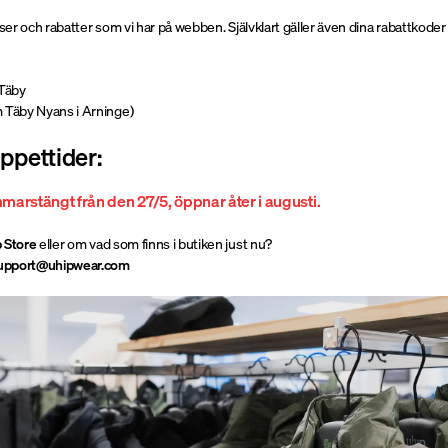
iser och rabatter som vi har på webben. Självklart gäller även dina rabattkoder 
 Täby
Täby Nyans i Arninge)
ppettider:
marstängt från den 27/5, öppnar åter i augusti.
 Store
eller om vad som finns i butiken just nu?
support@uhipwear.com