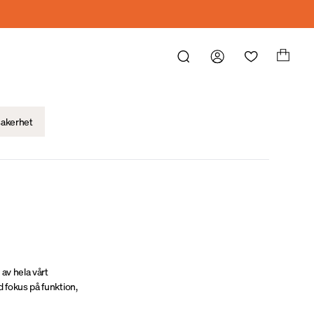
sakerhet
 av hela vårt
d fokus på funktion,