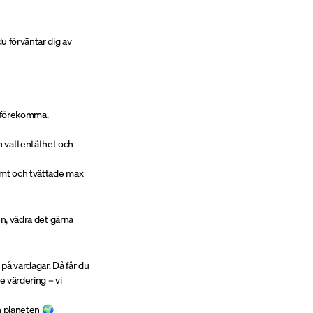
u förväntar dig av
n förekomma.
n vattentäthet och
amt och tvättade max
en, vädra det gärna
 på vardagar. Då får du
e värdering – vi
ch planeten
🌍