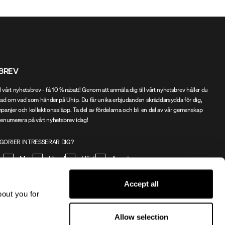
BREV
l vårt nyhetsbrev - få 10 % rabatt! Genom att anmäla dig till vårt nyhetsbrev håller du
ad om vad som händer på Uhip. Du får unika erbjudanden skräddarsydda för dig,
ampanjer och kollektionssläpp. Ta del av fördelarna och bli en del av vår gemenskap
enumerera på vårt nyhetsbrev idag!
GORIER INTRESSERAR DIG?
na
Man
Hund
Häst
Annat
Accept all
REGISTRERA
bout you for
godkänner
villkoren
Allow selection