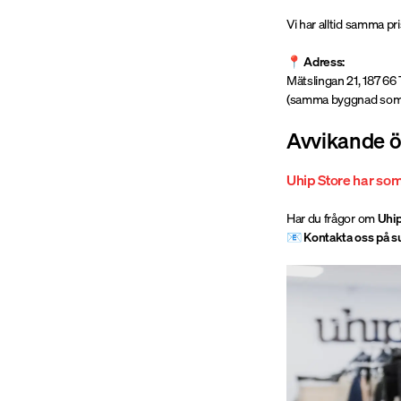
Vi har alltid samma pr
📍
Adress:
Mätslingan 21, 187 66
(samma byggnad som 
Avvikande ö
Uhip Store har som
Har du frågor om
Uhip
📧
Kontakta oss på 