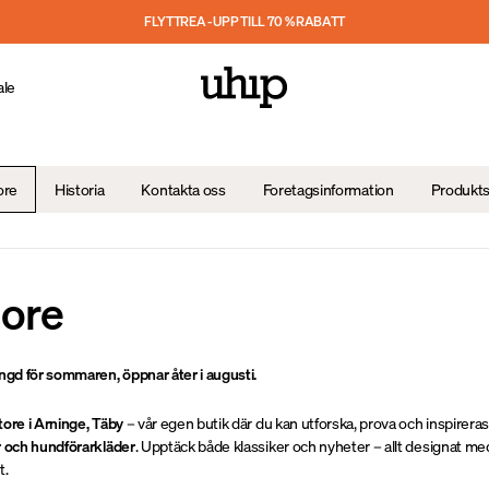
FLYTTREA - UPP TILL 70 % RABATT
ale
ore
Historia
Kontakta oss
Foretagsinformation
Produkt
tore
ängd för sommaren, öppnar åter i augusti.
tore i Arninge, Täby
– vår egen butik där du kan utforska, prova och inspireras
r och hundförarkläder
. Upptäck både klassiker och nyheter – allt designat me
t.