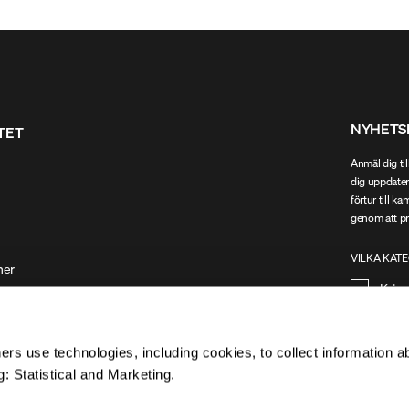
NYHETS
ITET
Anmäl dig til
dig uppdater
förtur till k
genom att pr
VILKA KATE
ner
Kvin
rs use technologies, including cookies, to collect information a
: Statistical and Marketing.
Jag 