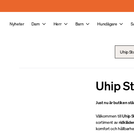
Hoppa till huvudinnehåll
Nyheter
Dam
Herr
Barn
Hundägare
S
Uhip St
Uhip S
Just nu är butiken st
Välkommen till
Uhip S
sortiment av
ridkläde
komfort och hållbarhe