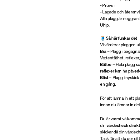
- Prover
- Lagade och återanvä
Alla plagg är noggrant
Uhip.
🧵
Så här funkar det
Vi värderar plaggen ut
Bra
– Plagg i begagnat
Vattentäthet, reflexe
Bättre
– Hela plagg s
reflexer kan ha påver
Bäst
– Plagg i nyskic
en gång.
För att lämna in ett p
innan du lämnar in det
Du är varmt välkommen 
din
värdecheck direk
skickar då din värdech
Tack för att du ger di