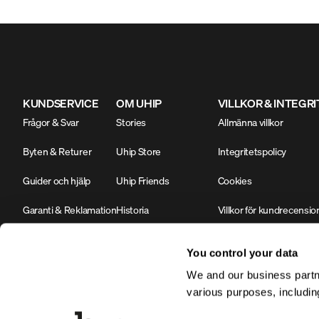
KUNDSERVICE
OM UHIP
VILLKOR & INTEGR
Frågor & Svar
Stories
Allmänna villkor
Byten & Returer
Uhip Store
Integritetspolicy
Guider och hjälp
Uhip Friends
Cookies
Garanti & Reklamation
Historia
Villkor för kundrecensio
Kontakta oss
Hållbarhet & Miljöarbete
#YesUhip
You control your data
B2B Login
Företagsinformation
We and our business partne
various purposes, including
Produktsäkerhet