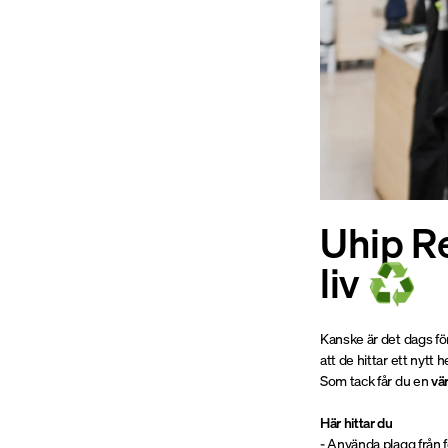
Uhip Re
liv
♻
Kanske är det dags för
att de hittar ett nytt
Som tack får du en
vä
Här hittar du
- Använda plagg från 