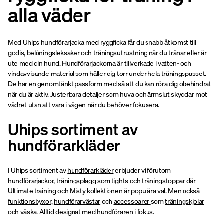
alla väder
Med Uhips hundförarjacka med ryggficka får du snabb åtkomst till
godis, belöningsleksaker och träningsutrustning när du tränar eller är
ute med din hund. Hundförarjackorna är tillverkade i vatten- och
vindavvisande material som håller dig torr under hela träningspasset.
De har en genomtänkt passform med så att du kan röra dig obehindrat
när du är aktiv. Justerbara detaljer som huva och ärmslut skyddar mot
vädret utan att vara i vägen när du behöver fokusera.
Uhips sortiment av
hundförarkläder
I Uhips sortiment av
hundförarkläder
erbjuder vi förutom
hundförarjackor, träningsplagg som
tights
och träningstoppar där
Ultimate training
och
Misty kollektionen
är populära val. Men också
funktionsbyxor
,
hundförarvästar
och
accessoarer
som
träningskjolar
och
väska
. Alltid designat med hundföraren i fokus.