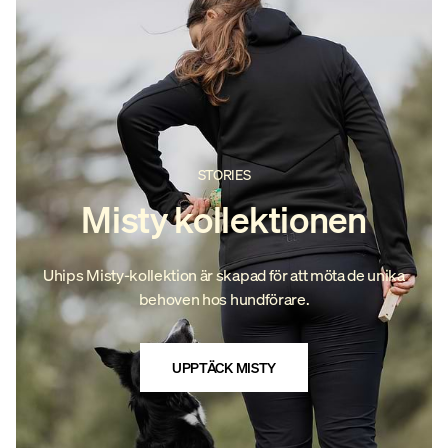
att fickan inte är i vägen när du vill
se hunden vid din sida.
STORIES
Misty kollektionen
Uhips Misty-kollektion är skapad för att möta de unika
behoven hos hundförare.
UPPTÄCK MISTY