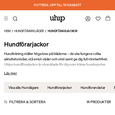
Hoppa till huvudinnehåll
FLYTTREA - UPP TILL 70 % RABATT
HEM
/
HUNDFÖRARKLÄDER
/
HUNDFÖRARJACKOR
Hundförarjackor
Hundträning ställer höga krav på kläderna – de ska fungera i olika
aktivitetsnivåer, stå emot väder och vind samt ge dig full rörelsefrihet.
Uhips hundförarjackor är utvecklade för dig som tränar hundsporter
där funktionella detaljer gör skillnad.
Läs mer
Visa alla: Hundägare
Hundförarjackor
Hundforarvästar
FILTRERA & SORTERA
14
PRODUKTER