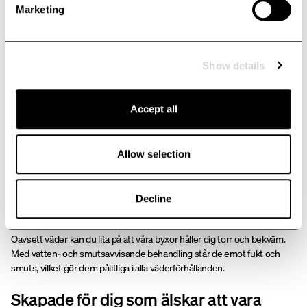
funktionsbyxor i olika
Marketing
modeller
Show details
För alla säsonger och väder
Accept all
Funktionsbyxor ska fungera året om – därför finns alternativ för både
varma och kalla dagar. Lättare material för sommaren ger
andningsförmåga och komfort i värmen, medan varmare alternativ med
Allow selection
borstad insida eller väderskyddande ytskikt håller dig varm när
temperaturen sjunker.
Decline
Skydd mot väta och smuts
Oavsett väder kan du lita på att våra byxor håller dig torr och bekväm.
Med vatten- och smutsavvisande behandling står de emot fukt och
smuts, vilket gör dem pålitliga i alla väderförhållanden.
Skapade för dig som älskar att vara