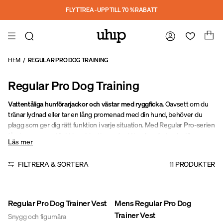
Hoppa till huvudinnehåll
FLYTTREA - UPP TILL 70 % RABATT
HEM
/
REGULAR PRO DOG TRAINING
Regular Pro Dog Training
Vattentåliga hunförarjackor och västar med ryggficka.
Oavsett om du
tränar lydnad eller tar en lång promenad med din hund, behöver du
plagg som ger dig rätt funktion i varje situation. Med Regular Pro-serien
får du en genomtänkt kombination av funktion, komfort och stil –
Läs mer
utvecklad för ett aktivt liv utomhus.
FILTRERA & SORTERA
11
PRODUKTER
Regular Pro Dog Trainer Vest
Mens Regular Pro Dog
Trainer Vest
Snygg och figurnära