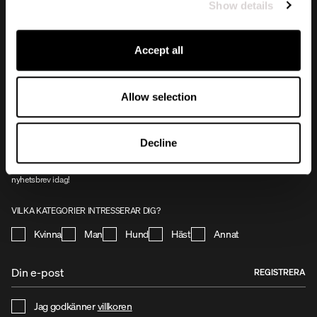
Show details
Accept all
Allow selection
NYHETSBREV
Anmäl dig till vårt nyhetsbrev - få 10 % rabatt! Genom att anmäla dig till vårt
nyhetsbrev håller du dig uppdaterad om vad som händer på Uhip. Du får unika
Decline
erbjudanden skräddarsydda för dig, förtur till kampanjer och kollektionssläpp. Ta
del av fördelarna och bli en del av vår gemenskap genom att prenumerera på vårt
nyhetsbrev idag!
VILKA KATEGORIER INTRESSERAR DIG?
Kvinna
Man
Hund
Häst
Annat
REGISTRERA
Jag godkänner
villkoren