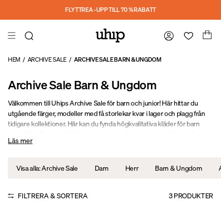
Hoppa till huvudinnehåll
FLYTTREA - UPP TILL 70 % RABATT
HEM
/
ARCHIVE SALE
/
ARCHIVE SALE BARN & UNGDOM
Archive Sale Barn & Ungdom
Välkommen till Uhips Archive Sale för barn och junior! Här hittar du
utgående färger, modeller med få storlekar kvar i lager och plagg från
tidigare kollektioner. Här kan du fynda högkvalitativa kläder för barn
som älskar livet med hästar och hundar, designade med fokus på
Läs mer
material, funktion och rörelsefrihet. Fantastiska kläder till kraftigt
rabatterade priser – perfekta för små äventyrare!
Visa alla: Archive Sale
Dam
Herr
Barn & Ungdom
FILTRERA & SORTERA
3
PRODUKTER
Sale
Sale