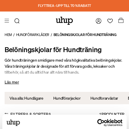
Hoppa till huvudinnehåll
FLYTTREA - UPP TILL 70 % RABATT
HEM
/
HUNDFÖRARKLÄDER
/
BELÖNINGSKJOLAR FÖR HUNDTRÄNING
Belöningskjolar för Hundträning
Gör hundträningen smidigare med våra högkvalitativa belöningskjolar.
Våra träningskjolar är designade för att förvara godis, leksaker och
tillbehör, så att du alltid har allt nära till hands.
Läs mer
Visa alla: Hundägare
Hundförarjackor
Hundforarvästar
FILTRERA & SORTERA
1
PRODUKTER
Sale