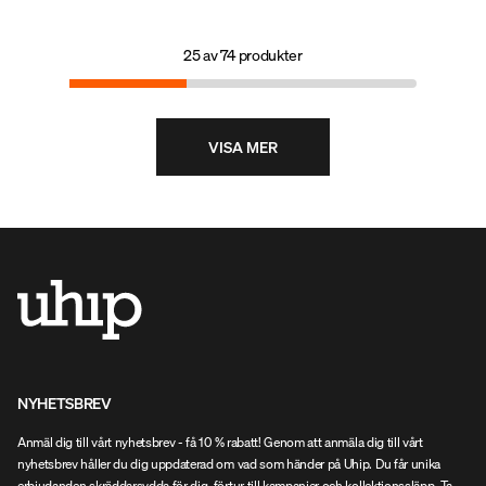
och med små knappar
framtill.Toppen passar perfekt för
medel till högintensiv träning.
25
av
74
produkter
VISA MER
NYHETSBREV
Anmäl dig till vårt nyhetsbrev - få 10 % rabatt! Genom att anmäla dig till vårt
nyhetsbrev håller du dig uppdaterad om vad som händer på Uhip. Du får unika
erbjudanden skräddarsydda för dig, förtur till kampanjer och kollektionssläpp. Ta