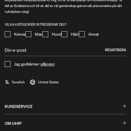
del av fördelarna och bli en del av vår gemenskap genom att prenumerera på vårt
nyhetsbrev idag!
VILKA KATEGORIER INTRESSERAR DIG?
Kvinna
Man
Hund
Häst
Annat
REGISTRERA
Jag godkänner
villkoren
KUNDSERVICE
Frågor & Svar
Byten & Returer
OM UHIP
Guider och hjälp