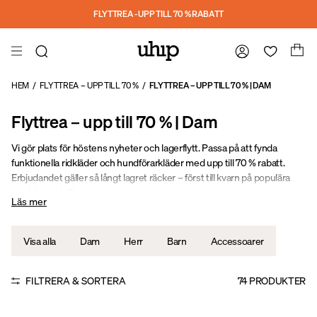
Hoppa till huvudinnehåll
FLYTTREA - UPP TILL 70 % RABATT
HEM
/
FLYTTREA – UPP TILL 70 %
/
FLYTTREA – UPP TILL 70 % | DAM
Flyttrea – upp till 70 % | Dam
Vi gör plats för höstens nyheter och lagerflytt. Passa på att fynda
funktionella ridkläder och hundförarkläder med upp till 70 % rabatt.
Erbjudandet gäller så långt lagret räcker – först till kvarn på populära
storlekar och färger.
Läs mer
Stay Warm. Stay Dry. Stay Active.
Visa alla
Dam
Herr
Barn
Accessoarer
FILTRERA & SORTERA
74
PRODUKTER
Sale
Sale