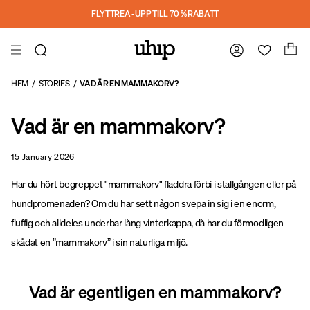
a11y-skip-to-main-content
FLYTTREA - UPP TILL 70 % RABATT
HEM
/
STORIES
/
VAD ÄR EN MAMMAKORV?
Vad är en mammakorv?
15 January 2026
Har du hört begreppet "mammakorv" fladdra förbi i stallgången eller på
hundpromenaden? Om du har sett någon svepa in sig i en enorm,
fluffig och alldeles underbar lång vinterkappa, då har du förmodligen
skådat en ”mammakorv” i sin naturliga miljö.
Vad är egentligen en mammakorv?