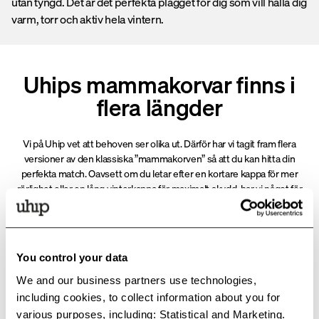
utan tyngd. Det är det perfekta plagget för dig som vill hålla dig
varm, torr och aktiv hela vintern.
Uhips mammakorvar finns i
flera längder
Vi på Uhip vet att behoven ser olika ut. Därför har vi tagit fram flera
versioner av den klassiska ”mammakorven” så att du kan hitta din
perfekta match. Oavsett om du letar efter en kortare kappa för mer
rörlighet eller en lång vinterkappa för maximalt skydd, har vi något för
dig.
Den extra långa mammakorven
You control your data
We and our business partners use technologies,
För dig som vill ha den ultimata mammakorvs-upplevelsen där kappan
sträcker sig hela vägen ner till stövelkanten för att hålla dig extra varm.
including cookies, to collect information about you for
various purposes, including: Statistical and Marketing.