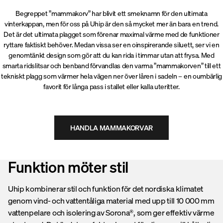
Begreppet ”mammakorv” har blivit ett smeknamn för den ultimata
vinterkappan, men för oss på Uhip är den så mycket mer än bara en trend.
Det är det ultimata plagget som förenar maximal värme med de funktioner
ryttare faktiskt behöver. Medan vissa ser en oinspirerande siluett, ser vi en
genomtänkt design som gör att du kan rida i timmar utan att frysa. Med
smarta ridslitsar och benband förvandlas den varma ”mammakorven” till ett
tekniskt plagg som värmer hela vägen ner över låren i sadeln – en oumbärlig
favorit för långa pass i stallet eller kalla uteritter.
HANDLA MAMMAKORVAR
Funktion möter stil
Uhip kombinerar stil och funktion för det nordiska klimatet
genom vind- och vattentåliga material med upp till 10 000 mm
vattenpelare och isolering av Sorona®, som ger effektiv värme