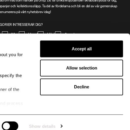
ad om vad som händer på Uhip. Du får unika erbjudanden skräddarsydda för dig,
ampanjer och kollektionssläpp. Ta del av fördelarna och bli en del av vår gemenskap
enumerera på vårt nyhetsbrev idag!
GORIER INTRESSERAR DIG?
na
Man
Hund
Häst
Annat
Accept all
REGISTRERA
bout you for
godkänner
villkoren
Allow selection
specify the
Decline
ner of the
and process
Show details