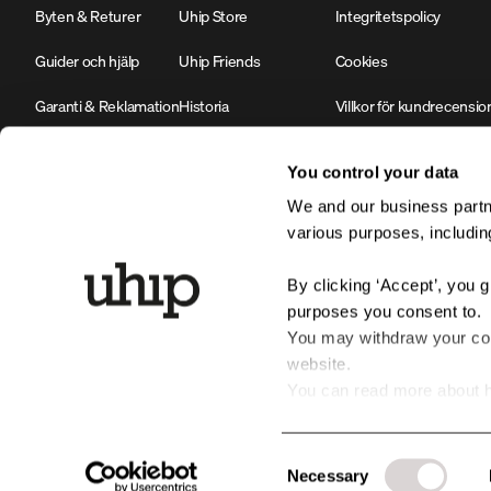
Byten & Returer
Uhip Store
Integritetspolicy
Guider och hjälp
Uhip Friends
Cookies
Garanti & Reklamation
Historia
Villkor för kundrecensio
Kontakta oss
Hållbarhet & Miljöarbete
#YesUhip
You control your data
B2B Login
Företagsinformation
We and our business partne
various purposes, including
Produktsäkerhet
By clicking ‘Accept’, you 
purposes you consent to.
You may withdraw your cons
website.
You can read more about h
personal data by clicking t
Consent
Necessary
Selection