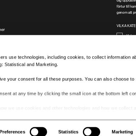
dig uppdater
förtur till k
genom att pr
VILKA KATE
ner
Kvin
rs use technologies, including cookies, to collect information a
: Statistical and Marketing.
Jag 
give your consent for all these purposes. You can also choose to 
ent at any time by clicking the small icon at the bottom left cor
ow we use cookies and other technologies and how we collect 
he link.
© 2025 ALL RIGHTS RESERVED.
Preferences
Statistics
Marketing