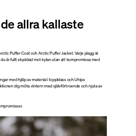
 de allra kallaste
rctic Puffer Coat och Arctic Puffer Jacket. Varje plagg är
tt du är fullt skyddad mot kylan utan att kompromissa med
ningar med hjälp av material i toppklass och Uhips
llektionen dig möta vintern med självförtroende och njuta av
kompromisser.