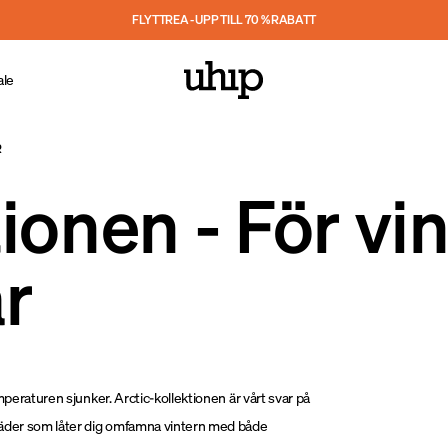
FLYTTREA - UPP TILL 70 % RABATT
ale
R
tionen - För vi
ar
mperaturen sjunker. Arctic-kollektionen är vårt svar på
läder som låter dig omfamna vintern med både