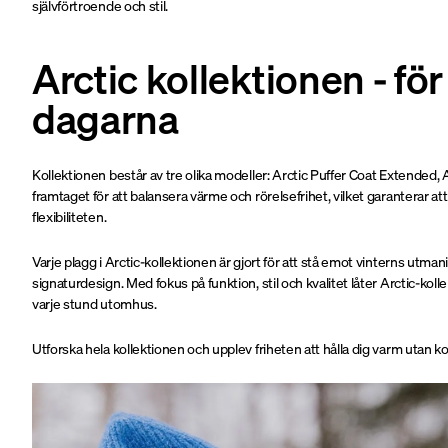
självförtroende och stil.
Arctic kollektionen - för
dagarna
Kollektionen består av tre olika modeller: Arctic Puffer Coat Extended, A
framtaget för att balansera värme och rörelsefrihet, vilket garanterar a
flexibiliteten.
Varje plagg i Arctic-kollektionen är gjort för att stå emot vinterns utma
signaturdesign. Med fokus på funktion, stil och kvalitet låter Arctic-ko
varje stund utomhus.
Utforska hela kollektionen och upplev friheten att hålla dig varm utan 