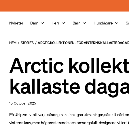
a11y-skip-to-main-content
Nyheter
Dam
Herr
Barn
Hundägare
S
HEM
/
STORIES
/
ARCTIC KOLLEKTIONEN - FÖR VINTERNS KALLASTE DAGA
Arctic kollek
kallaste dag
15 October 2025
På Uhip vet vi att varje säsong har sina egna utmaningar, särskilt när te
vinterns krav, med högpresterande och omsorgsfullt designade ytterk