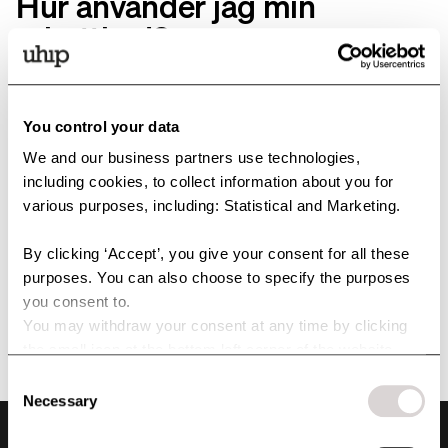
Hur använder jag min
rabattkod?
Du anger din rabattkod i rutan avsedd för rabattkoder i kassan när du
checkar ut. Vänligen notera att rabattkoden behöver anges i samband
You control your data
med köp.
We and our business partners use technologies,
Vänligen notera att välkomstkoder för tex nyhetsbrev och Uhip Friends
including cookies, to collect information about you for
inte kan kombineras med andra kampanjer eller redan nedsatta priser
various purposes, including: Statistical and Marketing.
Kan jag göra ändringar i min
By clicking ‘Accept’, you give your consent for all these
order?
purposes. You can also choose to specify the purposes
you consent to.
You may withdraw your consent at any time by clicking
Har din beställning gått vidare till vårt lager för hantering så kan vi tyvärr
inte göra några ändringar i din order.
the small icon at the bottom left corner of the website.
You can read more about how we use cookies and other
Consent
technologies and how we collect and process personal
Necessary
Selection
data by clicking the link.