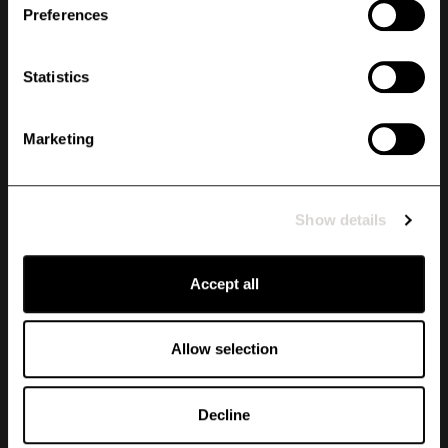
Preferences
Statistics
NYHETSBREV
Marketing
Anmäl dig till vårt nyhetsbrev - få 10 % rabatt! Genom att anmäla dig till vårt
nyhetsbrev håller du dig uppdaterad om vad som händer på Uhip. Du får unika
erbjudanden skräddarsydda för dig, förtur till kampanjer och kollektionssläpp. Ta
del av fördelarna och bli en del av vår gemenskap genom att prenumerera på vårt
Show details
nyhetsbrev idag!
VILKA KATEGORIER INTRESSERAR DIG?
Accept all
Kvinna
Man
Hund
Häst
Annat
Allow selection
REGISTRERA
Jag godkänner
villkoren
Decline