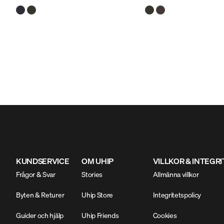
vinterdagar. Tack vare inbyggd mekanisk
vinterdagar. Tack vare in
stretch och lätt isolering är kappan
stretch och lätt isolering ä
följsam, smidig och lätt att röra sig i utan
följsam, smidig och lätt att 
att tappa värmeförmåga. Smarta detaljer
att tappa värmeförmåga. Sm
och genomtänkt design gör den snabbt
och genomtänkt design gö
till en favorit under kyliga dagar och blåsig
till en favorit under kyliga 
vinter och passar lika bra i stallet, på
vinter och passar lika bra i s
hundpromenaden eller i stan.
hundpromenaden eller i st
KUNDSERVICE
OM UHIP
VILLKOR & INTEGR
Frågor & Svar
Stories
Allmänna villkor
Byten & Returer
Uhip Store
Integritetspolicy
Guider och hjälp
Uhip Friends
Cookies