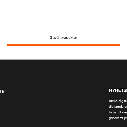
byggd mekanisk
rörelsefrihet under kalla dagar. Tack vare
r kappan
inbyggd mekanisk stretch och lätt
röra sig i utan
isolering följer jackan kroppens rörelser,
arta detaljer
känns smidig och lätt utan att
r den snabbt
kompromissa med värmen. Med smarta
dagar och blåsig
detaljer och stilren design blir den snabbt
tallet, på
en favorit, både i stallet, på
3
av
3
produkter
an.
hundpromenaden eller ute i stan.
NYHETS
ITET
Anmäl dig til
dig uppdater
förtur till k
genom att pr