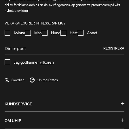
del av fördelarna och bli en del av vår gemenskap genom att prenumerera på vårt
nyhetsbrev idag!
VILKA KATEGORIER INTRESSERAR DIG?
Kvinna
Man
Hund
Häst
Annat
REGISTRERA
Jag godkänner
villkoren
KUNDSERVICE
Frågor & Svar
Byten & Returer
OM UHIP
Guider och hjälp
Stories