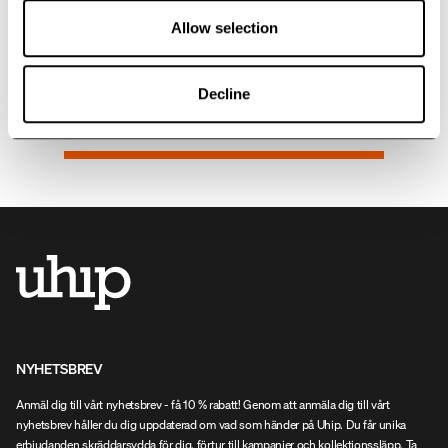
logotyp framtill. Det justerbara
logotyp framtill. Det justerbara
25 USD
25 USD
Allow selection
spännet ger en perfekt passform
spännet ger en perfekt passform
för alla, vilket gör kepsen lämplig
för alla, vilket gör kepsen lämplig
för både kvinnor och män. De
för både kvinnor och män. De
Decline
integrerade ventilationshålen
integrerade ventilationshålen
säkerställer god luftcirkulation
säkerställer god luftcirkulation
18
av
18
produkter
under varma dagar.
under varma dagar.
NYHETSBREV
Anmäl dig till vårt nyhetsbrev - få 10 % rabatt! Genom att anmäla dig till vårt
nyhetsbrev håller du dig uppdaterad om vad som händer på Uhip. Du får unika
erbjudanden skräddarsydda för dig, förtur till kampanjer och kollektionssläpp. Ta