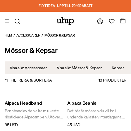
Hoppa till huvudinnehåll
FLYTTREA - UPP TILL 70 % RABATT
HEM
/
ACCESSOARER
/
MÖSSOR & KEPSAR
Mössor & Kepsar
Visa alla: Accessoarer
Visa alla: Mössor & Kepsar
Kepsar
FILTRERA & SORTERA
18
PRODUKTER
Alpaca Headband
Alpaca Beanie
Pannband av den allra mjukaste
Det här är mössan du vill bo i
ribstickade Alpacamixen. Utöver
under de kallaste vinterdagarna.
dem supervarma alpaca-ullen har
Den otroligt varma mössan i
35 USD
45 USD
insidan en riktigt mjuk panel av
alpacamix kommer garanterat