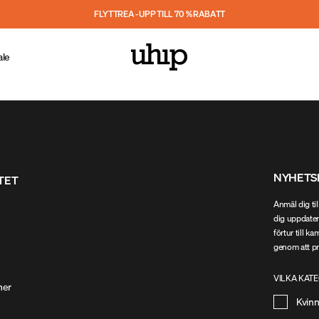
FLYTTREA - UPP TILL 70 % RABATT
ale
NYHETS
ITET
Anmäl dig til
dig uppdater
förtur till k
genom att pr
VILKA KATE
ner
Kvin