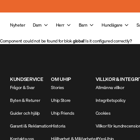
Hoppa till huvudinnehåll
Nyheter
Dam
Herr
Barn
Hundägare
S
Component could not be found for blok
global
! Is it configured correctly?
KUNDSERVICE
OM UHIP
VILLKOR & INTEGR
Frågor & Svar
Stories
Allmänna villkor
Byten & Returer
Uhip Store
Integritetspolicy
Guider och hjälp
Uhip Friends
Cookies
Garanti & Reklamation
Historia
Villkor för kundrecensio
Kontakta oss
Hållbarhet & Miljöarbete
#YesUhip