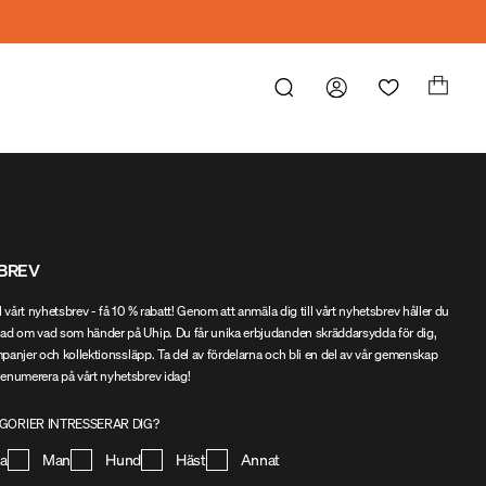
BREV
l vårt nyhetsbrev - få 10 % rabatt! Genom att anmäla dig till vårt nyhetsbrev håller du
ad om vad som händer på Uhip. Du får unika erbjudanden skräddarsydda för dig,
ampanjer och kollektionssläpp. Ta del av fördelarna och bli en del av vår gemenskap
enumerera på vårt nyhetsbrev idag!
GORIER INTRESSERAR DIG?
na
Man
Hund
Häst
Annat