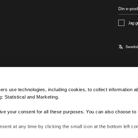
Jag 
© 2025 ALL RIGHTS RESERVED.
rs use technologies, including cookies, to collect information a
: Statistical and Marketing.
give your consent for all these purposes. You can also choose to 
ent at any time by clicking the small icon at the bottom left cor