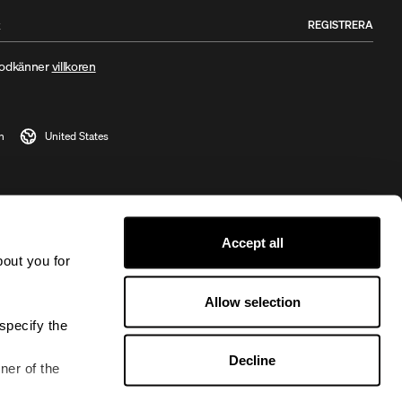
REGISTRERA
godkänner
villkoren
Accept all
bout you for
Allow selection
specify the
Decline
ner of the