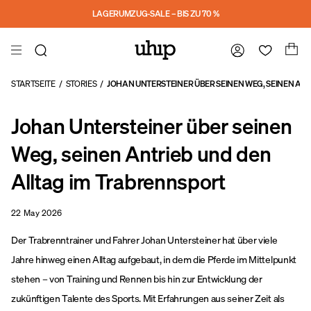
a11y-skip-to-main-content
LAGERUMZUG-SALE – BIS ZU 70 %
STARTSEITE
/
STORIES
/
JOHAN UNTERSTEINER ÜBER SEINEN WEG, SEINEN AN
Johan Untersteiner über seinen
Weg, seinen Antrieb und den
Alltag im Trabrennsport
22 May 2026
Der Trabrenntrainer und Fahrer Johan Untersteiner hat über viele
Jahre hinweg einen Alltag aufgebaut, in dem die Pferde im Mittelpunkt
stehen – von Training und Rennen bis hin zur Entwicklung der
zukünftigen Talente des Sports. Mit Erfahrungen aus seiner Zeit als