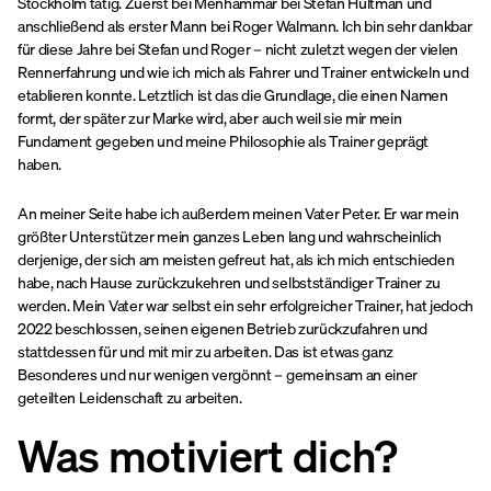
Stockholm tätig. Zuerst bei Menhammar bei Stefan Hultman und
anschließend als erster Mann bei Roger Walmann. Ich bin sehr dankbar
für diese Jahre bei Stefan und Roger – nicht zuletzt wegen der vielen
Rennerfahrung und wie ich mich als Fahrer und Trainer entwickeln und
etablieren konnte. Letztlich ist das die Grundlage, die einen Namen
formt, der später zur Marke wird, aber auch weil sie mir mein
Fundament gegeben und meine Philosophie als Trainer geprägt
haben.
An meiner Seite habe ich außerdem meinen Vater Peter. Er war mein
größter Unterstützer mein ganzes Leben lang und wahrscheinlich
derjenige, der sich am meisten gefreut hat, als ich mich entschieden
habe, nach Hause zurückzukehren und selbstständiger Trainer zu
werden. Mein Vater war selbst ein sehr erfolgreicher Trainer, hat jedoch
2022 beschlossen, seinen eigenen Betrieb zurückzufahren und
stattdessen für und mit mir zu arbeiten. Das ist etwas ganz
Besonderes und nur wenigen vergönnt – gemeinsam an einer
geteilten Leidenschaft zu arbeiten.
Was motiviert dich?