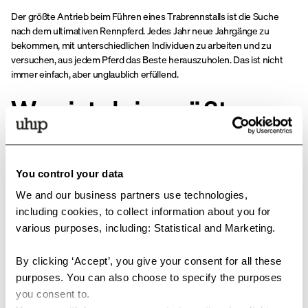
Der größte Antrieb beim Führen eines Trabrennstalls ist die Suche
nach dem ultimativen Rennpferd. Jedes Jahr neue Jahrgänge zu
bekommen, mit unterschiedlichen Individuen zu arbeiten und zu
versuchen, aus jedem Pferd das Beste herauszuholen. Das ist nicht
immer einfach, aber unglaublich erfüllend.
Was ist dein größter
Erfolg?
You control your data
Für mich persönlich war der größte Moment, als ich mit 23 Jahren in die
USA ging und mit dem Pferd Giant Diablo einen Weltrekord gefahren
We and our business partners use technologies,
bin. Eine Erfahrung und ein Erfolg, der mich mein Leben lang begleitet.
including cookies, to collect information about you for
various purposes, including: Statistical and Marketing.
Als Trainer hat das Pferd Cyber Lane für mich und den gesamten
Betrieb die größte Bedeutung. Er gewann unter anderem das
By clicking ‘Accept’, you give your consent for all these
Schwedische Traberderby und hat 14 Millionen SEK verdient.
purposes. You can also choose to specify the purposes
Wie bereitet ihr euch
you consent to.