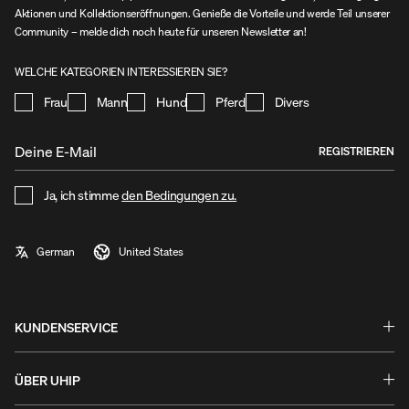
Aktionen und Kollektionseröffnungen. Genieße die Vorteile und werde Teil unserer
Community – melde dich noch heute für unseren Newsletter an!
WELCHE KATEGORIEN INTERESSIEREN SIE?
Frau
Mann
Hund
Pferd
Divers
REGISTRIEREN
Ja, ich stimme
den Bedingungen zu.
KUNDENSERVICE
Fragen & Antworten
Umtausch & Rückgabe
ÜBER UHIP
Ratgeber
Stories