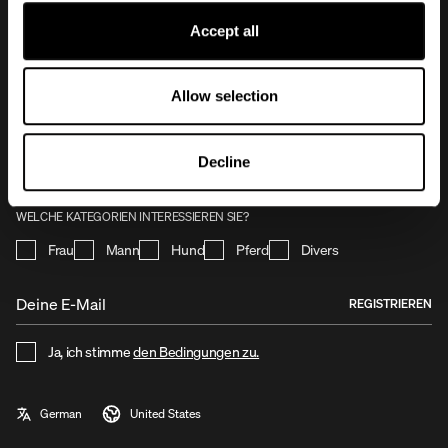
Accept all
NEWSLETTER
Allow selection
Mit deiner Anmeldung für unseren Newsletter bleibst du immer auf dem
Laufenden, was bei Uhip passiert. Du erhältst exklusive Angebote, Vorabzugang zu
Aktionen und Kollektionseröffnungen. Genieße die Vorteile und werde Teil unserer
Decline
Community – melde dich noch heute für unseren Newsletter an!
WELCHE KATEGORIEN INTERESSIEREN SIE?
Frau
Mann
Hund
Pferd
Divers
REGISTRIEREN
Ja, ich stimme
den Bedingungen zu.