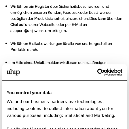
Wir führen ein Register über Sicherheitsbeschwerden und
ermöglichen unseren Kunden, Feedback oder Beschwerden
bezüglich der Produktsicherheit einzureichen. Dies kann über den
Chat auf unserer Webseite oder per E-Mail an
support@uhipwear.com erfolgen.
Wir führen Risikobewertungen für alle von uns hergestellten
Produkte durch.
Im Falle eines Unfalls melden wir diesen den zuständigen
Behörden des Mitgliedsstaates, in dem der Unfall passiert ist.
Sollte ein Produkt aus Sicherheitsgründen zurückgerufen werden,
informieren wir betroffene Kunden und bieten eine
You control your data
Rückerstattung, einen fehlerfreien Ersatz oder eine Reparatur des
Produkts an.
We and our business partners use technologies,
including cookies, to collect information about you for
Unsere Produkte sind mit einer SKU- und Chargennummer
various purposes, including: Statistical and Marketing.
gekennzeichnet, um eine einfache Identifikation zu ermöglichen.