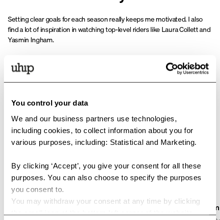
Setting clear goals for each season really keeps me motivated. I also
find a lot of inspiration in watching top-level riders like Laura Collett and
Yasmin Ingham.
SPORT
Eventing
How do you prepare for competition?
Eventing is physically demanding for the horses, so it’s important to
You control your data
find a training strategy that provides enough preparation without
We and our business partners use technologies,
overdoing it right before a competition. For example, I avoid scheduling
including cookies, to collect information about you for
a conditioning session too close to an event.
various purposes, including: Statistical and Marketing.
By clicking ‘Accept’, you give your consent for all these
Maya's Uhip Must-Haves
purposes. You can also choose to specify the purposes
you consent to.
You may withdraw your consent at any time by clicking
Sale
Perfect Fit Riding Tights
Technical Comp
the small icon at the bottom left corner of the website.