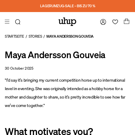
a11y-skip-to-main-content
LAGERUMZUG-SALE – BIS ZU 70 %
STARTSEITE
/
STORIES
/
MAYA ANDERSSON GOUVEIA
Maya Andersson Gouveia
30 October 2025
"I’d say it’s bringing my current competition horse up to international
level in eventing. She was originally intended as a hobby horse for a
mother and daughter to share, so it’s pretty incredible to see how far
we’ve come together."
What motivates you?