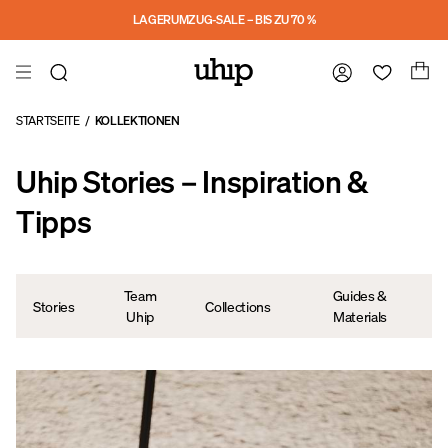
a11y-skip-to-main-content
LAGERUMZUG-SALE – BIS ZU 70 %
STARTSEITE
/
KOLLEKTIONEN
Uhip Stories – Inspiration &
Tipps
Team
Guides &
Stories
Collections
Uhip
Materials