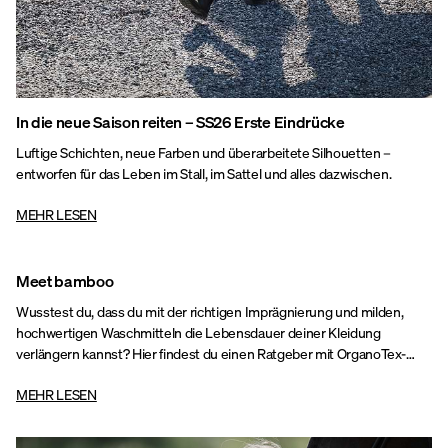
In die neue Saison reiten – SS26 Erste Eindrücke
Luftige Schichten, neue Farben und überarbeitete Silhouetten –
entworfen für das Leben im Stall, im Sattel und alles dazwischen.
MEHR LESEN
Meet bamboo
Wusstest du, dass du mit der richtigen Imprägnierung und milden,
hochwertigen Waschmitteln die Lebensdauer deiner Kleidung
verlängern kannst? Hier findest du einen Ratgeber mit OrganoTex-
Produkten – unsere Top-Empfehlung, um die Schutzbarriere deiner
MEHR LESEN
Kleidung wiederherzustellen und sie länger funktional und gepflegt zu
halten.