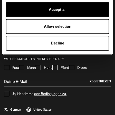
Accept all
NEWSLETTER
Allow selection
Mit deiner Anmeldung für unseren Newsletter bleibst du immer auf dem
Laufenden, was bei Uhip passiert. Du erhältst exklusive Angebote, Vorabzugang zu
Aktionen und Kollektionseröffnungen. Genieße die Vorteile und werde Teil unserer
Decline
Community – melde dich noch heute für unseren Newsletter an!
WELCHE KATEGORIEN INTERESSIEREN SIE?
Frau
Mann
Hund
Pferd
Divers
REGISTRIEREN
Ja, ich stimme
den Bedingungen zu.