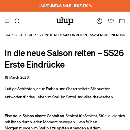
a11y-skip-to-main-content
LAGERUMZUG-SALE – BIS ZU 70 %
STARTSEITE
/
STORIES
/
IN DIE NEUE SAISON REITEN – SS26 ERSTE EINDRÜCKE
In die neue Saison reiten – SS26
Erste Eindrücke
18 March 2026
Luftige Schichten, neue Farben und überarbeitete Silhouetten –
entworfen für das Leben im Stall, im Sattel und alles dazwischen.
Eine neue Saison nimmt Gestalt an.
Schicht für Schicht, Stücke, die sich
mit Ihnen durch jeden Moment bewegen – von frühen
Morgenstunden im Stall bis zu späten Abenden auf dem