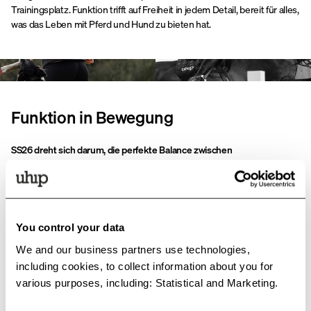
Trainingsplatz. Funktion trifft auf Freiheit in jedem Detail, bereit für alles,
was das Leben mit Pferd und Hund zu bieten hat.
Funktion in Bewegung
SS26 dreht sich darum, die perfekte Balance zwischen
Bewegungsfreiheit und Funktion zu schaffen.
Die Teile sind für aktive
Tage konzipiert, bei denen jede Schicht einen Zweck erfüllt. Von
Reithosen und Trainingsoberteilen für intensive Aktivitäten bis hin zu
wärmenden Mid-Layern und leichten Jacken für weniger intensive
Momente. Mit cleveren Hybridlösungen, UV-Schutz und
You control your data
wasserdichten Details ist jedes Element darauf ausgelegt, sich mit
We and our business partners use technologies,
Ihnen zu bewegen – nicht Sie aufzuhalten.
including cookies, to collect information about you for
various purposes, including: Statistical and Marketing.
Trendfarben 2026: Erdige Töne