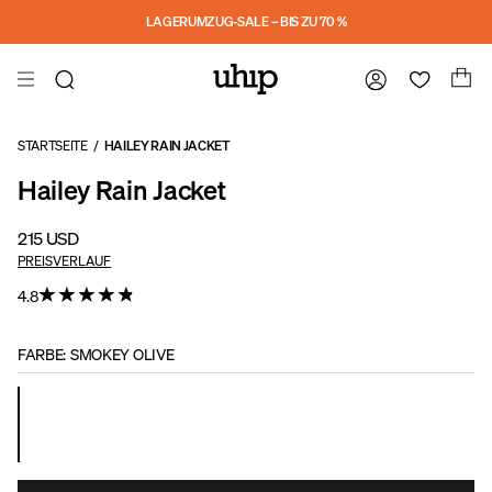
Skip to main content
LAGERUMZUG-SALE – BIS ZU 70 %
STARTSEITE
/
HAILEY RAIN JACKET
Hailey Rain Jacket
215 USD
PREISVERLAUF
4.8
FARBE
:
SMOKEY OLIVE