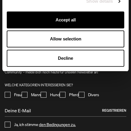
Show details
Accept all
Allow selection
NEWSLETTER
Mit deiner Anmeldung für unseren Newsletter bleibst du immer auf dem
Decline
Laufenden, was bei Uhip passiert. Du erhältst exklusive Angebote, Vorabzugang zu
Aktionen und Kollektionseröffnungen. Genieße die Vorteile und werde Teil unserer
Community – melde dich noch heute für unseren Newsletter an!
WELCHE KATEGORIEN INTERESSIEREN SIE?
Frau
Mann
Hund
Pferd
Divers
REGISTRIEREN
Ja, ich stimme
den Bedingungen zu.