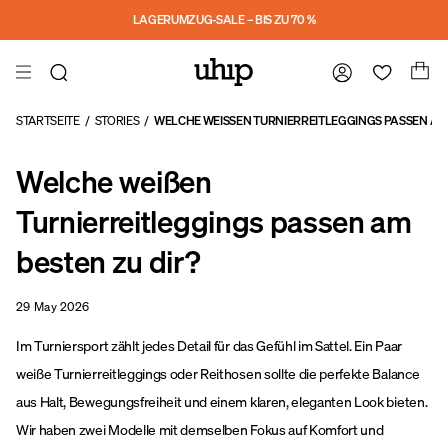
a11y-skip-to-main-content
LAGERUMZUG-SALE – BIS ZU 70 %
STARTSEITE
/
STORIES
/
WELCHE WEISSEN TURNIERREITLEGGINGS PASSEN AM B
Welche weißen
Turnierreitleggings passen am
besten zu dir?
29 May 2026
Im Turniersport zählt jedes Detail für das Gefühl im Sattel. Ein Paar
weiße Turnierreitleggings oder Reithosen sollte die perfekte Balance
aus Halt, Bewegungsfreiheit und einem klaren, eleganten Look bieten.
Wir haben zwei Modelle mit demselben Fokus auf Komfort und