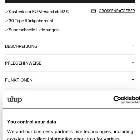
Kostenloser EU-Versand ab 92 €
GRÖSSENRATGEBER
30 Tage Rückgaberecht
Superschnelle Lieferungen
BESCHREIBUNG
PFLEGEHINWEISE
FUNKTIONEN
Art Nr.
.
11226999
You control your data
Passende Produkte
We and our business partners use technologies, including
cookies, to collect information about you for various
Sale
Sale