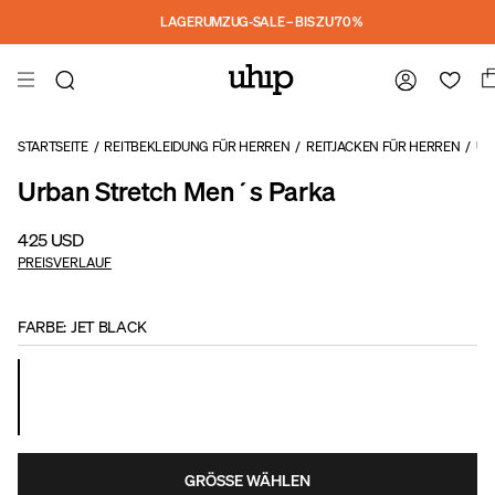
Skip to main content
LAGERUMZUG-SALE – BIS ZU 70 %
STARTSEITE
/
REITBEKLEIDUNG FÜR HERREN
/
REITJACKEN FÜR HERREN
/
UR
Urban Stretch Men´s Parka
425 USD
PREISVERLAUF
FARBE
:
JET BLACK
GRÖSSE WÄHLEN