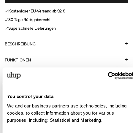
Kostenloser EU-Versand ab 92 €
30 Tage Rückgaberecht
Superschnelle Lieferungen
BESCHREIBUNG
FUNKTIONEN
Art Nr.
.
398699
You control your data
#uhipwear
We and our business partners use technologies, including
cookies, to collect information about you for various
Tag your pictures wearing Uhip with @uhipwear or
purposes, including: Statistical and Marketing.
#uhipwear if you want to be featured here