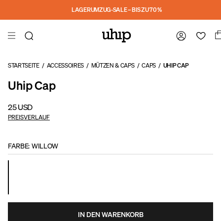
Skip to main content
LAGERUMZUG-SALE – BIS ZU 70 %
STARTSEITE
/
ACCESSOIRES
/
MÜTZEN & CAPS
/
CAPS
/
UHIP CAP
Uhip Cap
25 USD
PREISVERLAUF
FARBE
:
WILLOW
IN DEN WARENKORB