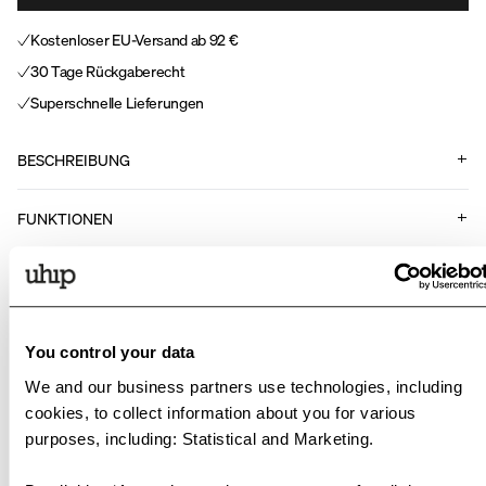
Kostenloser EU-Versand ab 92 €
30 Tage Rückgaberecht
Superschnelle Lieferungen
BESCHREIBUNG
FUNKTIONEN
Art Nr.
.
729999
You control your data
#uhipwear
We and our business partners use technologies, including
cookies, to collect information about you for various
Tag your pictures wearing Uhip with @uhipwear or
purposes, including: Statistical and Marketing.
#uhipwear if you want to be featured here