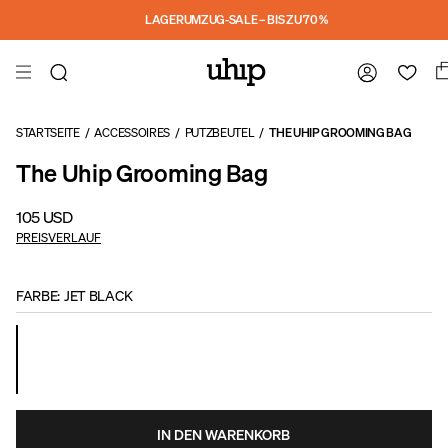
Skip to main content
LAGERUMZUG-SALE – BIS ZU 70 %
STARTSEITE
/
ACCESSOIRES
/
PUTZBEUTEL
/
THE UHIP GROOMING BAG
The Uhip Grooming Bag
105 USD
PREISVERLAUF
FARBE
:
JET BLACK
IN DEN WARENKORB