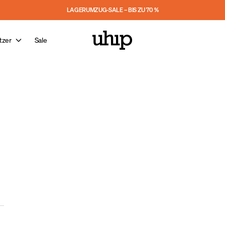
LAGERUMZUG-SALE – BIS ZU 70 %
tzer
Sale