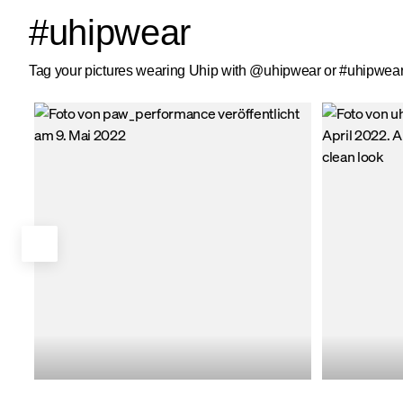
#uhipwear
Tag your pictures wearing Uhip with @uhipwear or #uhipwear 