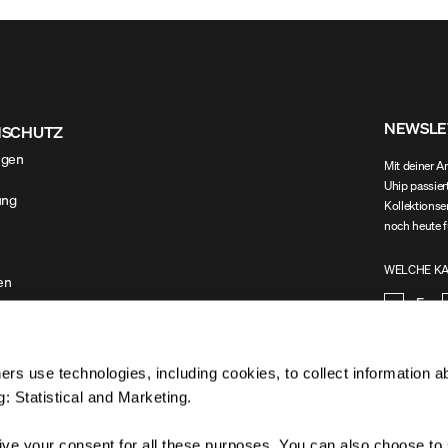
NEWSLE
NSCHUTZ
ngen
Mit deiner A
Uhip passier
ung
Kollektionse
noch heute f
WELCHE KA
en
Frau
rs use technologies, including cookies, to collect information a
: Statistical and Marketing.
Ja, i
give your consent for all these purposes. You can also choose to 