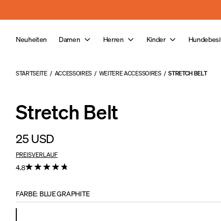
Skip to main content
Neuheiten
Damen
Herren
Kinder
Hundebesi
STARTSEITE
/
ACCESSOIRES
/
WEITERE ACCESSOIRES
/
STRETCH BELT
Stretch Belt
25 USD
PREISVERLAUF
4.8
FARBE
:
BLUE GRAPHITE