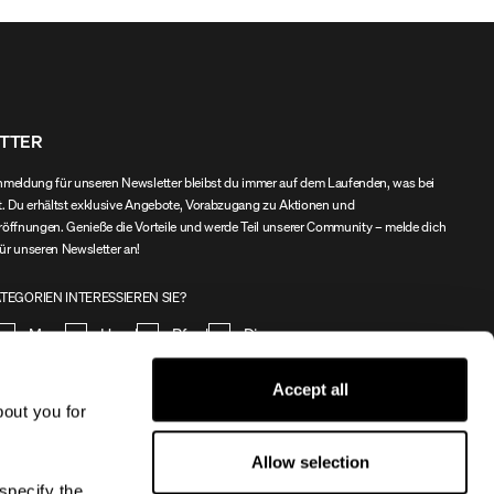
TTER
nmeldung für unseren Newsletter bleibst du immer auf dem Laufenden, was bei
t. Du erhältst exklusive Angebote, Vorabzugang zu Aktionen und
röffnungen. Genieße die Vorteile und werde Teil unserer Community – melde dich
ür unseren Newsletter an!
TEGORIEN INTERESSIEREN SIE?
Mann
Hund
Pferd
Divers
Accept all
REGISTRIEREN
bout you for
ch stimme
den Bedingungen zu.
Allow selection
specify the