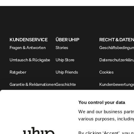
KUNDENSERVICE
ÜBER UHIP
RECHT & DATE
Fragen & Antworten
Stories
Geschäftsbedingu
Umtausch & Rückgabe
Uhip Store
Datenschutzerklär
Ratgeber
Uhip Friends
Cookies
Garantie & Reklamationen
Geschichte
Kundenbewertung
Kontaktieren Sie uns
Nachhaltigkeit & Umwelt
#YesUhip
You control your data
B2B Login
Firmeninformationen
We and our business partne
various purposes, including
Produktsicherheit
By clicking ‘Accept’, you 