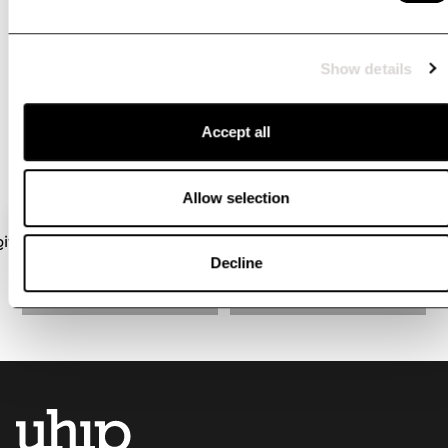
#uhipwear
Tag your pictures wearing Uhip with @uhipwear or
Show details
#uhipwear if you want to be featured here
Accept all
Allow selection
Decline