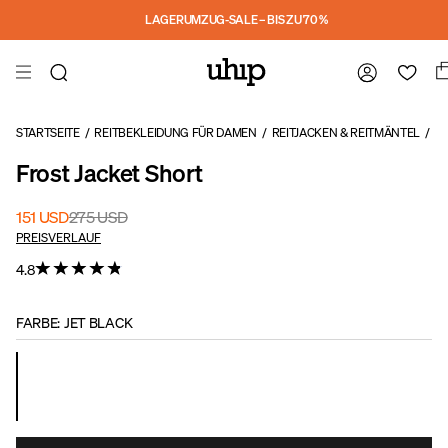
Skip to main content
LAGERUMZUG-SALE – BIS ZU 70 %
STARTSEITE
/
REITBEKLEIDUNG FÜR DAMEN
/
REITJACKEN & REITMÄNTEL
/
R
Frost Jacket Short
151 USD
275 USD
PREISVERLAUF
4.8
FARBE
:
JET BLACK