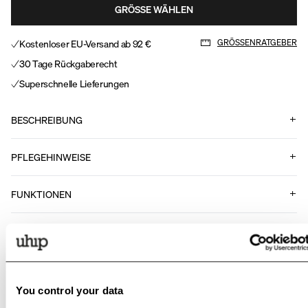
GRÖSSE WÄHLEN
Kostenloser EU-Versand ab 92 €
GRÖSSENRATGEBER
30 Tage Rückgaberecht
Superschnelle Lieferungen
BESCHREIBUNG
PFLEGEHINWEISE
FUNKTIONEN
Art Nr.
.
12231999
Passende Produkte
You control your data