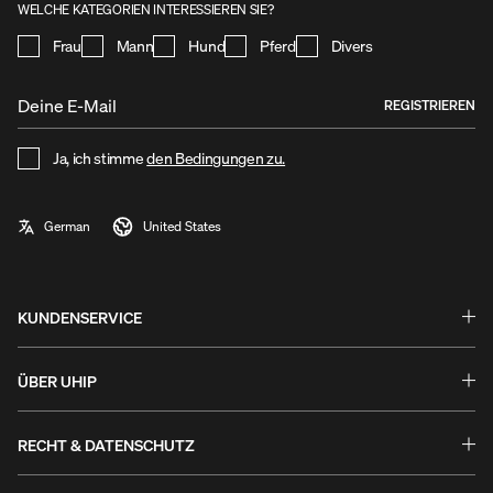
WELCHE KATEGORIEN INTERESSIEREN SIE?
Frau
Mann
Hund
Pferd
Divers
REGISTRIEREN
Ja, ich stimme
den Bedingungen zu.
KUNDENSERVICE
Fragen & Antworten
Umtausch & Rückgabe
ÜBER UHIP
Ratgeber
Stories
Garantie & Reklamationen
Uhip Store
RECHT & DATENSCHUTZ
Kontaktieren Sie uns
Uhip Friends
Geschäftsbedingungen
B2B Login