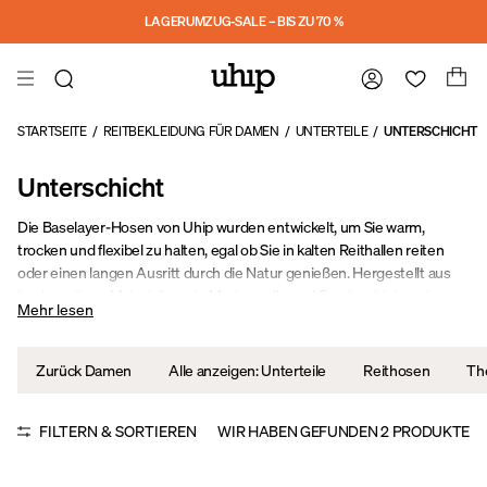
Skip to main content
LAGERUMZUG-SALE – BIS ZU 70 %
STARTSEITE
/
REITBEKLEIDUNG FÜR DAMEN
/
UNTERTEILE
/
UNTERSCHICHT
Unterschicht
Die Baselayer-Hosen von Uhip wurden entwickelt, um Sie warm,
trocken und flexibel zu halten, egal ob Sie in kalten Reithallen reiten
oder einen langen Ausritt durch die Natur genießen. Hergestellt aus
hochwertigen Materialien wie Merinowolle und Bambus bieten sie
Mehr lesen
hervorragende feuchtigkeitsableitende Eigenschaften und natürliche
Temperaturregulierung. Mit Merkmalen wie hoher Taille, Sattel-Schnitt
und nahtlosem Design bieten diese Baselayer die perfekte Grundlage
Zurück Damen
Alle anzeigen: Unterteile
Reithosen
Th
für Ihre Reitgarderobe.
FILTERN & SORTIEREN
WIR HABEN GEFUNDEN
2
PRODUKTE
Sale