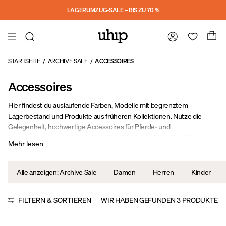
Skip to main content
LAGERUMZUG-SALE – BIS ZU 70 %
STARTSEITE
/
ARCHIVE SALE
/
ACCESSOIRES
Accessoires
Hier findest du auslaufende Farben, Modelle mit begrenztem
Lagerbestand und Produkte aus früheren Kollektionen. Nutze die
Gelegenheit, hochwertige Accessoires für Pferde- und
Hundemenschen zu entdecken, die mit Fokus auf Funktionalität,
Mehr lesen
Langlebigkeit und Stil entworfen wurden. Fantastische Produkte zu
stark reduzierten Preisen – perfekt für alle, die ihre Ausrüstung und
Garderobe ergänzen möchten!
Alle anzeigen: Archive Sale
Damen
Herren
Kinder
FILTERN & SORTIEREN
WIR HABEN GEFUNDEN
3
PRODUKTE
Sale
Sale